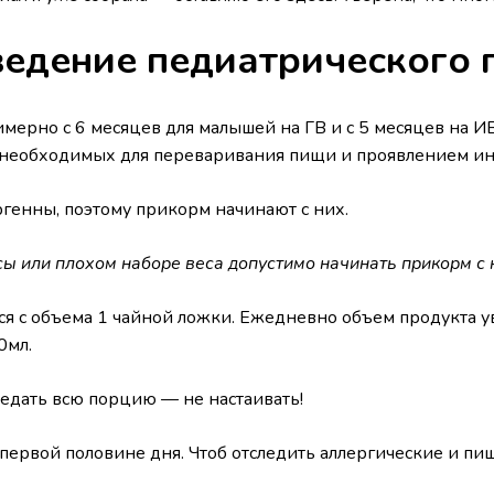
ведение педиатрического 
рно с 6 месяцев для малышей на ГВ и с 5 месяцев на ИВ
необходимых для переваривания пищи и проявлением инт
енны, поэтому прикорм начинают с них.
сы или плохом наборе веса допустимо начинать прикорм с 
я с объема 1 чайной ложки. Ежедневно объем продукта ув
0мл.
едать всю порцию — не настаивать!
первой половине дня. Чтоб отследить аллергические и п