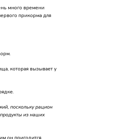
чень много времени
первого прикорма для
орм.
ща, которая вызывает у
рядке.
кий, поскольку рацион
 продукты из наших
им он пригодится.