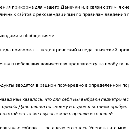
ния прикорма для нашего Данечки и, в связи с этим, я о
зличных сайтов с рекомендациями по правилам введения 
выводами и обобщениями
вида прикорма — педиатрический и педагогический прик
ку в небольших количествах предлагается на пробу та пи
укты вводятся в рацион поочередно в определенном по
азад нам казалось, что для себя мы выбрали педиатричес
, однако Даня решил по своему и с удовольствием пробует
неохотой ест такие вкусные мои пюрешки из овощей.
ал я уже собрала — оставляю его здесь. Уверена, что мног