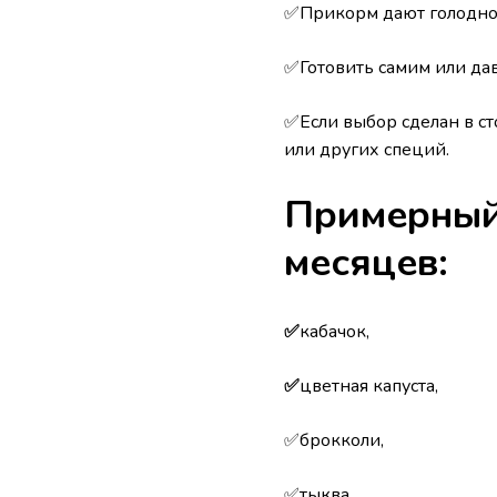
✅Прикорм дают голодном
✅Готовить самим или дав
✅Если выбор сделан в ст
или других специй.
Примерный
месяцев:
✅
кабачок,
✅
цветная капуста,
✅брокколи,
✅тыква.