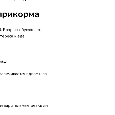
прикорма
. Возраст обусловлен
ереса к еде.
каш.
еличивается вдвое и за
ищеварительные реакции.