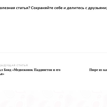
олезная статья? Сохраняйте себе и делитесь с друзьями;
вигация
ДЫДУЩАЯ СТАТЬЯ
л Бонд «Медвежонок Паддингтон и его
Пюре из ка
ья»
писям